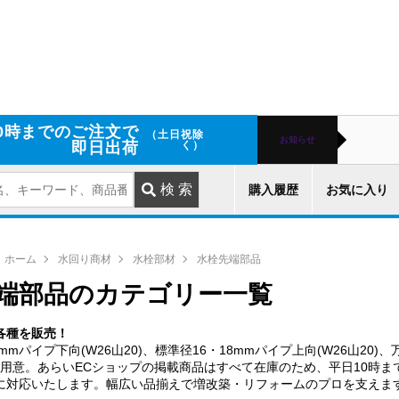
0時までのご注文で
（土日祝除
お知らせ
即日出荷
く）
購入履歴
お気に入り
 ホーム
水回り商材
水栓部材
水栓先端部品
端部品のカテゴリー一覧
各種を販売！
8mmパイプ下向(W26山20)、標準径16・18mmパイプ上向(W26山20)
をご用意。あらいECショップの掲載商品はすべて在庫のため、平日10時
に対応いたします。幅広い品揃えで増改築・リフォームのプロを支えま