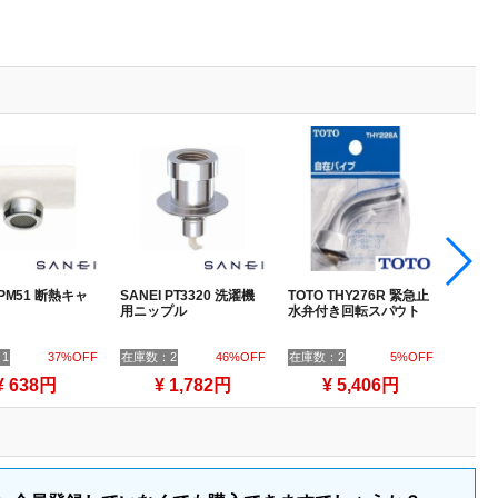
 PM51 断熱キャ
SANEI PT3320 洗濯機
TOTO THY276R 緊急止
SANEI
用ニップル
水弁付き回転スパウト
スカラ
1
37%OFF
在庫数：2
46%OFF
在庫数：2
5%OFF
在庫数
¥ 638円
¥ 1,782円
¥ 5,406円