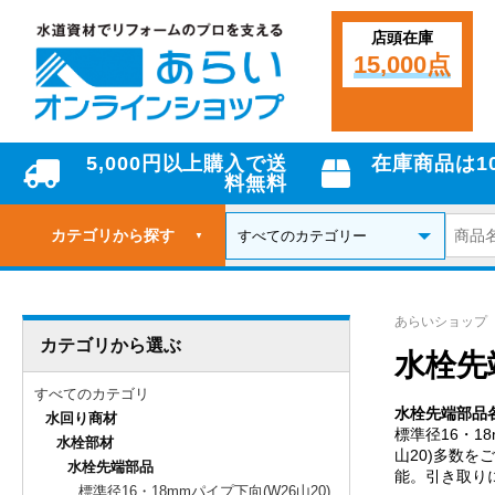
店頭在庫
15,000点
5,000円以上購入で送
在庫商品は1
料無料
カテゴリから探す
▼
あらいショップ
カテゴリから選ぶ
水栓先
すべてのカテゴリ
水栓先端部品
水回り商材
標準径16・1
水栓部材
山20)多数
水栓先端部品
能。引き取り
標準径16・18mmパイプ下向(W26山20)