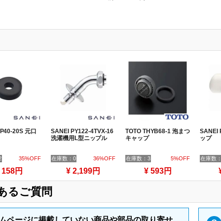
PP40-20S 元口
SANEI PY122-4TVX-16
TOTO THYB68-1 泡まつ
SANEI
洗濯機用L型ニップル
キャップ
ップ
2
35%OFF
在庫数：0
36%OFF
在庫数：3
5%OFF
在庫数：
 158円
¥ 2,199円
¥ 593円
あるご質問
ムページに掲載していない商品や部品の取り寄せ