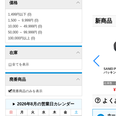
価格
1,499円以下 (0)
新商品
1,500 ～ 9,999円 (0)
10,000 ～ 49,999円 (0)
50,000 ～ 99,999円 (0)
100,000円以上 (0)
在庫
全てを表示
P43A-1S-17 パ
TOTO THYB77-2 自在ス
TOTO THYB70-2 自在ス
SANEI 
キンセット
パウト
パウト
パッキン
廃番商品
37%OFF
在庫数：2
10%OFF
在庫数：2
5%OFF
在庫数：
 138円
¥ 7,376円
¥ 7,745円
¥
廃番商品のみを表示
よく
2026年8月の営業日カレンダー
日
月
火
水
木
金
土
ホー