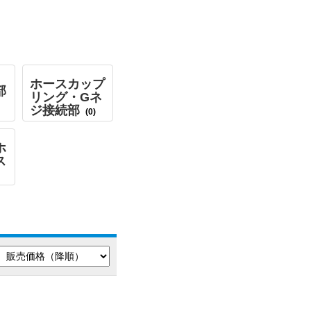
ホースカップ
部
リング・Gネ
ジ接続部
(0)
ホ
ス