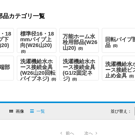
部品カテゴリ一覧
・18
標準径16・18
万能ホーム水
プ下
mmパイプ上
回転パイプ
栓用部品(W26
20)
向(W26山20)
品
(0)
山20)
(0)
(0)
洗濯機給水ホ
洗濯機給水ホ
洗濯機給水
端部
ース接続金具
ース接続金具
ース接続ビ
(W26山20回転
(G1/2固定ネ
止め金具
(0)
パイプネジ)
ジ)
(0)
(0)
品
画像
一覧
並び替え：