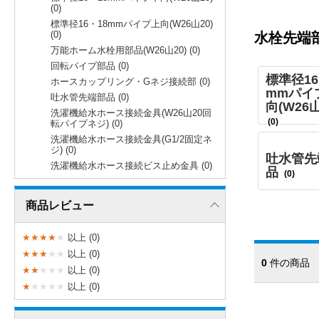
(0)
標準径16・18mmパイプ上向(W26山20)
(0)
水栓先端
万能ホーム水栓用部品(W26山20) (0)
回転パイプ部品 (0)
標準径16
ホースカップリング・Gネジ接続部 (0)
mmパイ
吐水管先端部品 (0)
向(W26山
洗濯機給水ホース接続金具(W26山20回
(0)
転パイプネジ) (0)
洗濯機給水ホース接続金具(G1/2固定ネ
ジ) (0)
吐水管先
洗濯機給水ホース接続ビス止め金具 (0)
品
(0)
商品レビュー
★
★
★
★
★
以上 (0)
★
★
★
★
★
以上 (0)
0
件の商
★
★
★
★
★
以上 (0)
★
★
★
★
★
以上 (0)