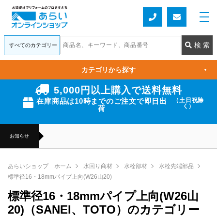
カテゴリから探す
▼
5,000円以上購入で送料無料
在庫商品は10時までのご注文で即日出
（土日祝除
く）
荷
お知らせ
あらいショップ ホーム
水回り商材
水栓部材
水栓先端部品
標準径16・18mmパイプ上向(W26山20)
標準径16・18mmパイプ上向(W26山
20)（SANEI、TOTO）のカテゴリー