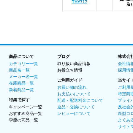
THY717
込
商品について
ブログ
株式会
カテゴリー一覧
取り扱い商品情報
会社情
商品名一覧
お役立ち情報
採用情
メーカー名一覧
ご利用ガイド
当サイ
在庫商品一覧
お買い物の流れ
ご利用
新着商品一覧
お支払いについて
特定商
特集で探す
配送・配送料金について
プライ
キャンペーン一覧
返品・交換について
反社会
おすすめ商品一覧
レビューについて
新型コ
季節の商品一覧
よくあ
サイト