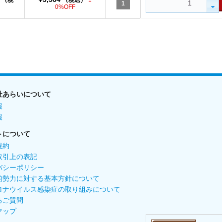
（税
（税込）
1
1
）
0%OFF
社あらいについて
報
報
トについて
規約
取引上の表記
バシーポリシー
的勢力に対する基本方針について
ロナウイルス感染症の取り組みについて
るご質問
マップ