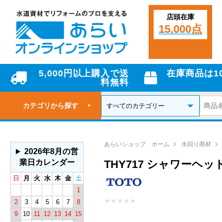
店頭在庫
15,000点
5,000円以上購入で送
在庫商品は1
料無料
カテゴリから探す
▼
あらいショップ ホーム
水回り商材
2026年8月の営
業日カレンダー
THY717 シャワーヘッ
日
月
火
水
木
金
土
1
★
★
★
★
★
2
3
4
5
6
7
8
9
10
11
12
13
14
15