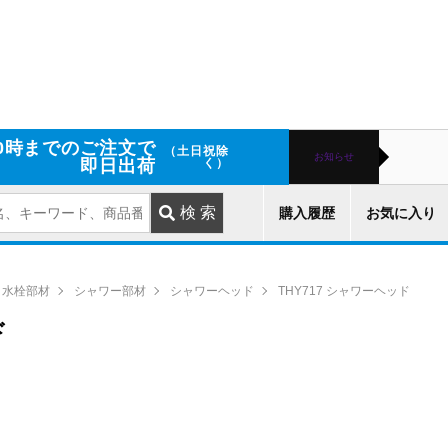
0時までのご注文で
（土日祝除
お知らせ
即日出荷
く）
購入履歴
お気に入り
水栓部材
シャワー部材
シャワーヘッド
THY717 シャワーヘッド
ド