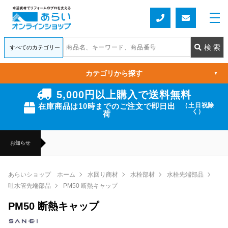
カテゴリから探す
▼
5,000円以上購入で送料無料
在庫商品は10時までのご注文で即日出
（土日祝除
く）
荷
お知らせ
あらいショップ ホーム
水回り商材
水栓部材
水栓先端部品
吐水管先端部品
PM50 断熱キャップ
PM50 断熱キャップ