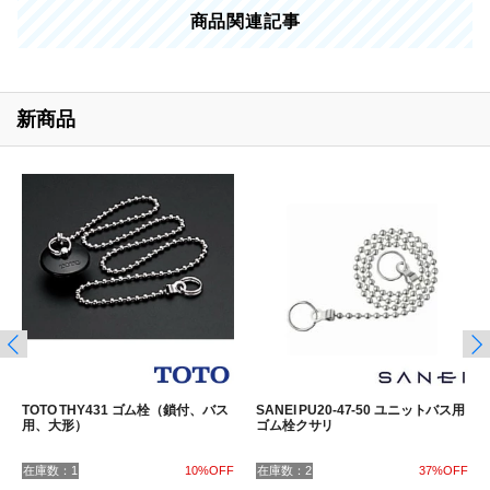
商品関連記事
新商品
TOTO THY431 ゴム栓（鎖付、バス
SANEI PU20-47-50 ユニットバス用
用、大形）
ゴム栓クサリ
在庫数：1
10%OFF
在庫数：2
37%OFF