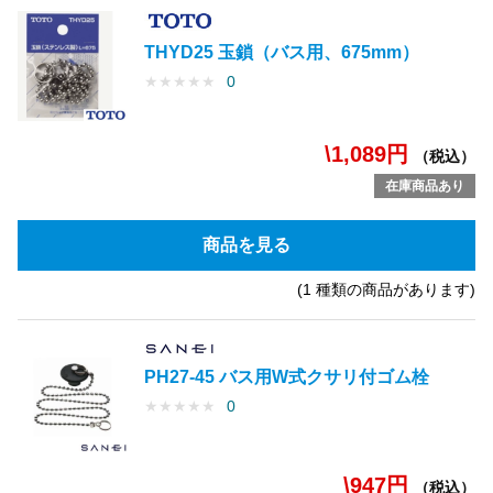
THYD25 玉鎖（バス用、675mm）
★
★
★
★
★
0
\1,089円
（税込）
在庫商品あり
商品を見る
(1 種類の商品があります)
PH27-45 バス用W式クサリ付ゴム栓
★
★
★
★
★
0
\947円
（税込）