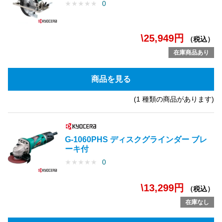
★
★
★
★
★
0
\25,949円
（税込）
在庫商品あり
商品を見る
(1 種類の商品があります)
G-1060PHS ディスクグラインダー ブレ
ーキ付
★
★
★
★
★
0
\13,299円
（税込）
在庫なし