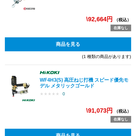
\92,664円
（税込）
在庫なし
商品を見る
(1 種類の商品があります)
WF4H3(S) 高圧ねじ打機 スピード優先モ
デル メタリックゴールド
★
★
★
★
★
0
\91,073円
（税込）
在庫なし
商品を見る