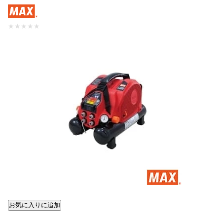
★
★
★
★
★