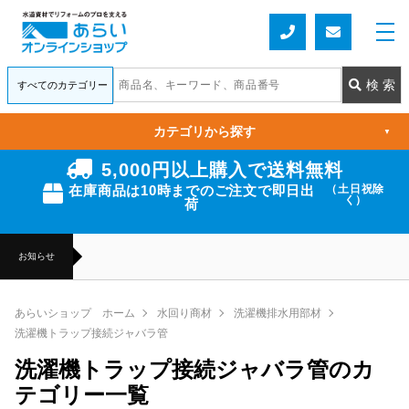
カテゴリから探す
▼
5,000円以上購入で送料無料
在庫商品は10時までのご注文で即日出
（土日祝除
く）
荷
お知らせ
あらいショップ ホーム
水回り商材
洗濯機排水用部材
洗濯機トラップ接続ジャバラ管
洗濯機トラップ接続ジャバラ管のカ
テゴリー一覧