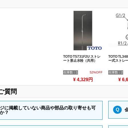
TOTO TS731F2U ストレ
TOTO TL3
ート形止水栓（共用）
ー式ストレ
在庫数：1
52%OFF
在庫数：2
¥ 4,329円
¥ 6,
ご質問
ジに掲載していない商品や部品の取り寄せも可
Q
か？