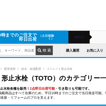
0時までのご注文で
（土日祝除
お知らせ
即日出荷
く）
購入履歴
お気に入り
配管資材
給水・給湯配管
ストレート形止水栓
形止水栓（TOTO）のカテゴリー
形止水栓各種を販売！
2点即日出荷可能
・引き取りも可能です。
掲載商品はすべて在庫のため、平日10時までのご注文で当日発送可能。
増改築・リフォームのプロを支えます。