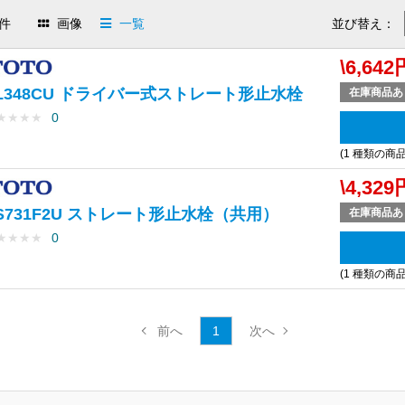
件
画像
一覧
並び替え：
\6,642
L348CU ドライバー式ストレート形止水栓
在庫商品あ
★
★
★
★
0
(1 種類の商
\4,329
S731F2U ストレート形止水栓（共用）
在庫商品あ
★
★
★
★
0
(1 種類の商
1