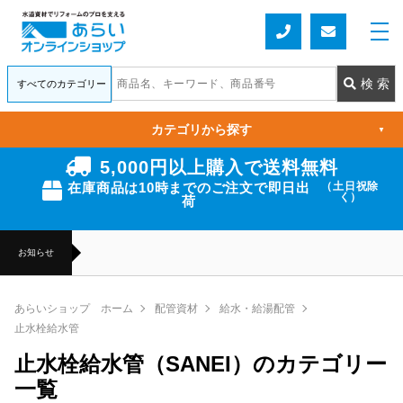
カテゴリから探す
▼
5,000円以上購入で送料無料
在庫商品は10時までのご注文で即日出
（土日祝除
く）
荷
お知らせ
あらいショップ ホーム
配管資材
給水・給湯配管
止水栓給水管
止水栓給水管（SANEI）のカテゴリー
一覧