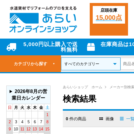
店頭在庫
15,000点
5,000円以上購入で送
在庫商品は1
料無料
カテゴリから探す
▼
あらいショップ ホーム
メーカー別検
2026年8月の営
検索結果
業日カレンダー
日
月
火
水
木
金
土
1
0
件の商品
画像
一
2
3
4
5
6
7
8
9
10
11
12
13
14
15