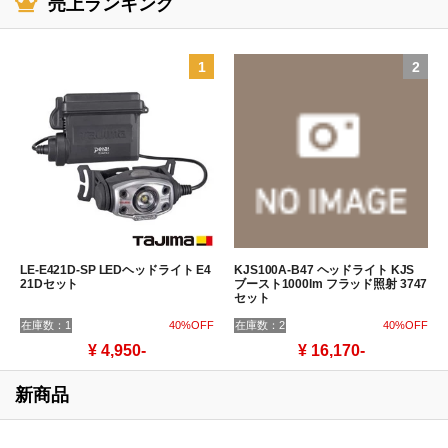
売上ランキング
1
2
LE-E421D-SP LEDヘッドライト E4
KJS100A-B47 ヘッドライト KJS
21Dセット
ブースト1000lm フラッド照射 3747
セット
在庫数：1
40%OFF
在庫数：2
40%OFF
¥ 4,950-
¥ 16,170-
新商品