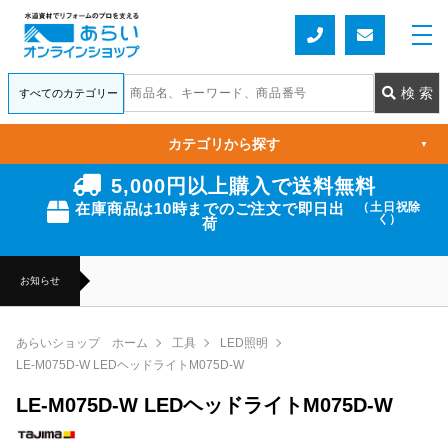
カテゴリから探す
▼
5,000円以上購入で送料無料
在庫商品は10時までのご注文で即日出
（土日祝除
く）
荷
お知らせ
あらいショップ ホーム
工具
LED照明
LE-M075D-W LEDヘッドライトM075D-W
LE-M075D-W LEDヘッドライトM075D-W