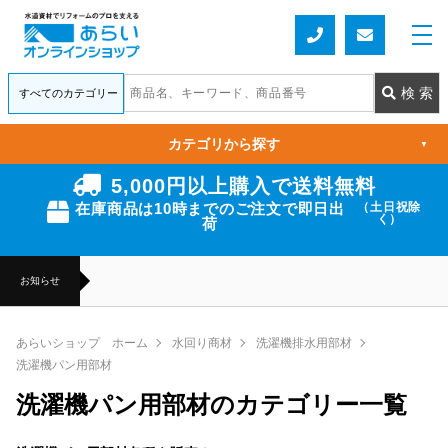
カテゴリから探す
▼
5,000円以上購入で送料無料
在庫商品は10時までのご注文で即日出
（土日祝除
く）
荷
お知らせ
あらいショップ ホーム
水回り商材
洗濯機排水用部材
洗濯機パン用部材
洗濯機パン用部材のカテゴリー一覧