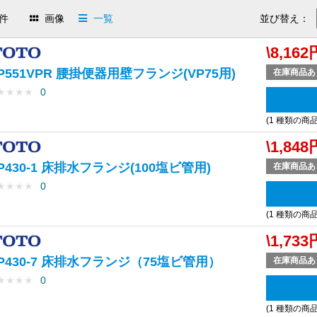
件
画像
一覧
並び替え：
\8,162
P551VPR 腰掛便器用壁フランジ(VP75用)
在庫商品あ
★
★
★
★
0
(1 種類の商
\1,848
P430-1 床排水フランジ(100塩ビ管用)
在庫商品あ
★
★
★
★
0
(1 種類の商
\1,733
P430-7 床排水フランジ（75塩ビ管用）
在庫商品あ
★
★
★
★
0
(1 種類の商