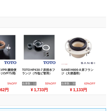
51VPR 腰掛便
TOTO HP430-7 床排水フ
SANEI H800-8 床フラン
(VP75用)
ランジ（75塩ビ管用）
ジ（大便器用）
5%OFF
在庫数：11
55%OFF
在庫数：33
63%OFF
162円
¥ 1,733円
¥ 1,133円