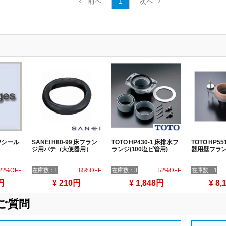
1
 Pシール
SANEI H80-99 床フラン
TOTO HP430-1 床排水フ
TOTO HP5
ジ用パテ（大便器用）
ランジ(100塩ビ管用)
器用壁フランジ
22%OFF
在庫数：1
65%OFF
在庫数：3
52%OFF
在庫数：1
円
¥ 210円
¥ 1,848円
¥ 8,
ご質問