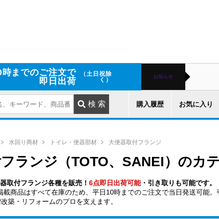
0時までのご注文で
（土日祝除
お知らせ
即日出荷
く）
購入履歴
お気に入り
水回り商材
トイレ・便器部材
大便器取付フランジ
フランジ（TOTO、SANEI）のカ
大便器取付フランジ各種を販売！
6点即日出荷可能
・引き取りも可能です。
掲載商品はすべて在庫のため、平日10時までのご注文で当日発送可能。
増改築・リフォームのプロを支えます。