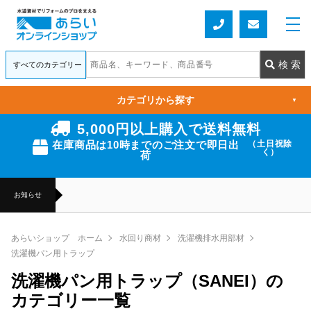
カテゴリから探す
▼
5,000円以上購入で送料無料
在庫商品は10時までのご注文で即日出
（土日祝除
く）
荷
お知らせ
あらいショップ ホーム
水回り商材
洗濯機排水用部材
洗濯機パン用トラップ
洗濯機パン用トラップ（SANEI）の
カテゴリー一覧