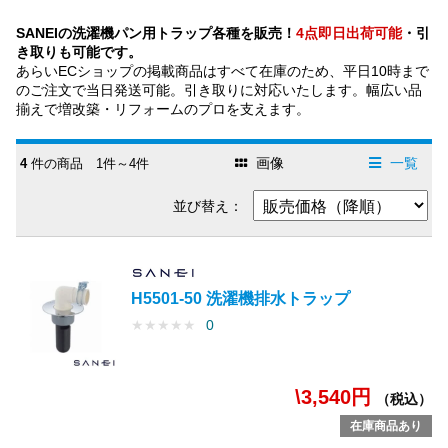
SANEIの洗濯機パン用トラップ各種を販売！
4点即日出荷可能
・引
き取りも可能です。
あらいECショップの掲載商品はすべて在庫のため、平日10時まで
のご注文で当日発送可能。引き取りに対応いたします。幅広い品
揃えで増改築・リフォームのプロを支えます。
画像
一覧
4
件の商品 1件～4件
並び替え：
H5501-50 洗濯機排水トラップ
★
★
★
★
★
0
\3,540円
（税込）
在庫商品あり