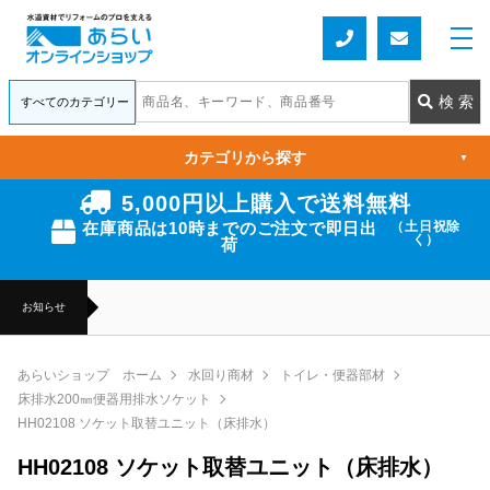
カテゴリから探す
▼
5,000円以上購入で送料無料
在庫商品は10時までのご注文で即日出
（土日祝除
く）
荷
お知らせ
あらいショップ ホーム
水回り商材
トイレ・便器部材
床排水200㎜便器用排水ソケット
HH02108 ソケット取替ユニット（床排水）
HH02108 ソケット取替ユニット（床排水）