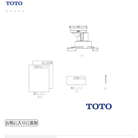
★
★
★
★
★