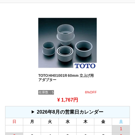
TOTO HH01001R 60mm 立上げ用
アダプター
在庫数：5
6%OFF
¥ 1,767円
2026年8月の営業日カレンダー
日
月
火
水
木
金
土
1