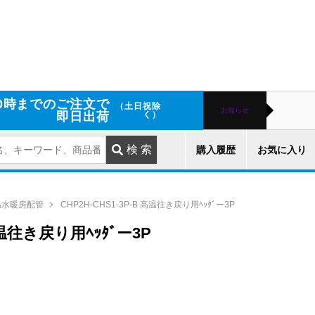
0時までのご注文で
（土日祝除
お知らせ
即日出荷
く）
購入履歴
お気に入り
温水暖房配管
CHP2H-CHS1-3P-B 高温往き戻り用ﾍｯﾀﾞー3P
 高温往き戻り用ﾍｯﾀﾞー3P