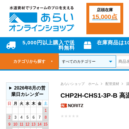
店頭在庫
15,000点
5,000円以上購入で送
在庫商品は1
料無料
カテゴリから探す
▼
あらいショップ ホーム
配管資材
2026年8月の営
業日カレンダー
CHP2H-CHS1-3P-B
日
月
火
水
木
金
土
1
★
★
★
★
★
2
3
4
5
6
7
8
9
10
11
12
13
14
15