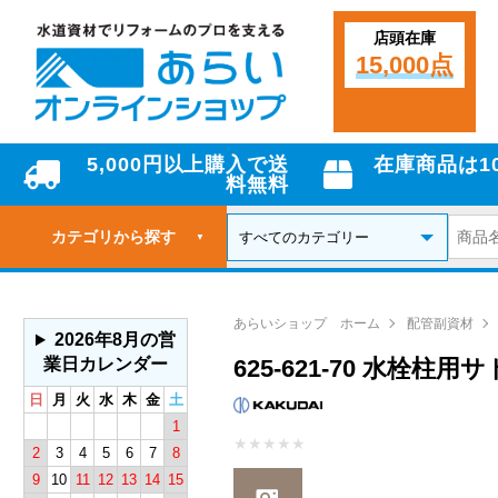
店頭在庫
15,000点
5,000円以上購入で送
在庫商品は1
料無料
カテゴリから探す
▼
あらいショップ ホーム
配管副資材
2026年8月の営
業日カレンダー
625-621-70 水栓柱
日
月
火
水
木
金
土
1
★
★
★
★
★
2
3
4
5
6
7
8
9
10
11
12
13
14
15