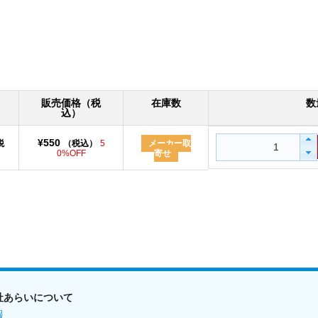
販売価格（税
在庫数
数
込）
¥550
税
（税込）
5
メーカー取
0%OFF
寄せ
社あらいについて
報