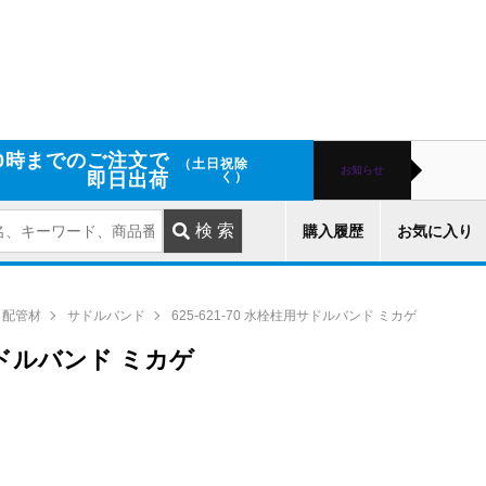
0時までのご注文で
（土日祝除
お知らせ
即日出荷
く）
購入履歴
お気に入り
配管材
サドルバンド
625-621-70 水栓柱用サドルバンド ミカゲ
用サドルバンド ミカゲ