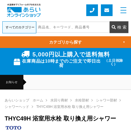
カテゴリから探す
▼
5,000円以上購入で送料無料
在庫商品は10時までのご注文で即日出
（土日祝除
く）
荷
お知らせ
あらいショップ ホーム
水回り商材
水栓部材
シャワー部材
シャワーヘッド
THYC49H 浴室用水栓 取り換え用シャワー
THYC49H 浴室用水栓 取り換え用シャワー