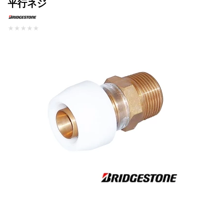
平行ネジ
★
★
★
★
★