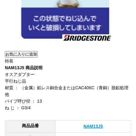
特長
NAM13J5 商品説明
オスアダプター
平行ねじ品
材質 ： （金属）鉛レス銅合金またはCAC406C（青銅）脱鉛処理
他
パイプ呼び径 ： 13
ね じ ： G3/4
商品品番
NAM13J5