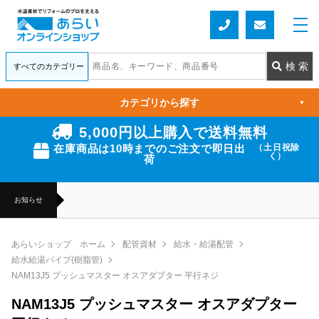
カテゴリから探す
▼
5,000円以上購入で送料無料
在庫商品は10時までのご注文で即日出
（土日祝除
く）
荷
お知らせ
あらいショップ ホーム
配管資材
給水・給湯配管
給水給湯パイプ(樹脂管)
NAM13J5 プッシュマスター オスアダプター 平行ネジ
NAM13J5 プッシュマスター オスアダプター