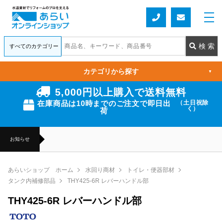
カテゴリから探す
▼
5,000円以上購入で送料無料
在庫商品は10時までのご注文で即日出
（土日祝除
く）
荷
お知らせ
あらいショップ ホーム
水回り商材
トイレ・便器部材
タンク内補修部品
THY425-6R レバーハンドル部
THY425-6R レバーハンドル部