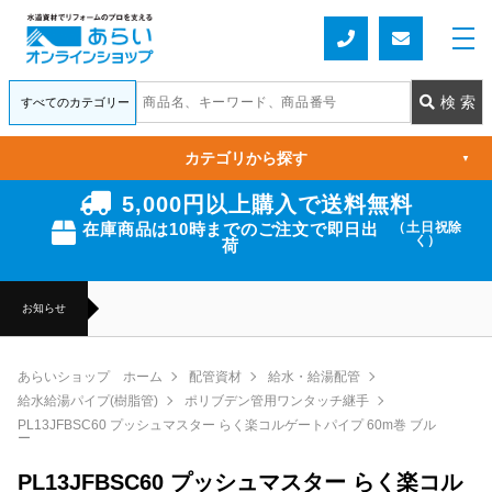
カテゴリから探す
▼
5,000円以上購入で送料無料
在庫商品は10時までのご注文で即日出
（土日祝除
く）
荷
お知らせ
あらいショップ ホーム
配管資材
給水・給湯配管
給水給湯パイプ(樹脂管)
ポリブデン管用ワンタッチ継手
PL13JFBSC60 プッシュマスター らく楽コルゲートパイプ 60m巻 ブル
ー
PL13JFBSC60 プッシュマスター らく楽コル