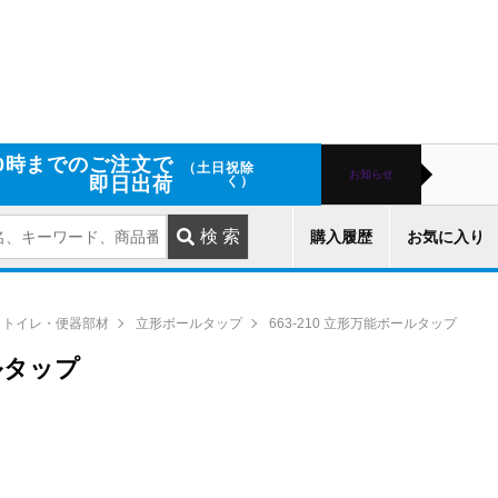
0時までのご注文で
（土日祝除
お知らせ
即日出荷
く）
購入履歴
お気に入り
トイレ・便器部材
立形ボールタップ
663-210 立形万能ボールタップ
ールタップ