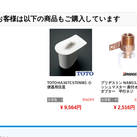
したお客様は以下の商品もご購入しています
TOTO HA307CST#NW1 小
ブリヂストン NAM13J
便器用目皿
ッシュマスター 座付
ダプター 平行ネジ
在庫数：3
5%OFF
在庫数：43
3
¥ 9,564円
¥ 2,516円