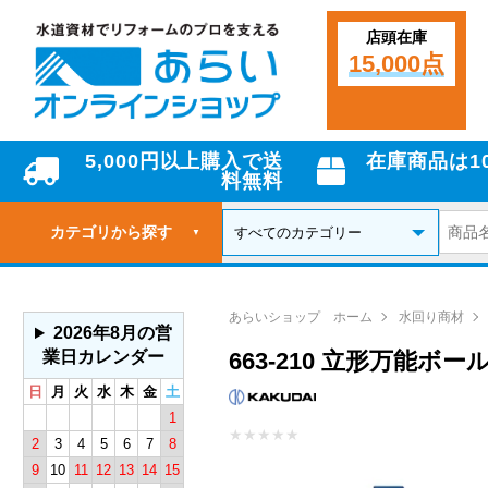
店頭在庫
15,000点
5,000円以上購入で送
在庫商品は1
料無料
カテゴリから探す
▼
あらいショップ ホーム
水回り商材
2026年8月の営
業日カレンダー
663-210 立形万能ボ
日
月
火
水
木
金
土
1
★
★
★
★
★
2
3
4
5
6
7
8
9
10
11
12
13
14
15