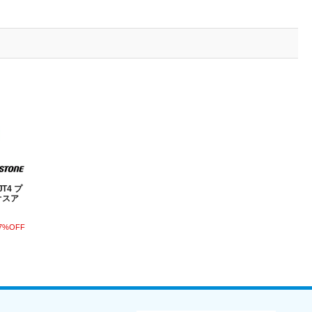
T4 プ
オスア
7%OFF