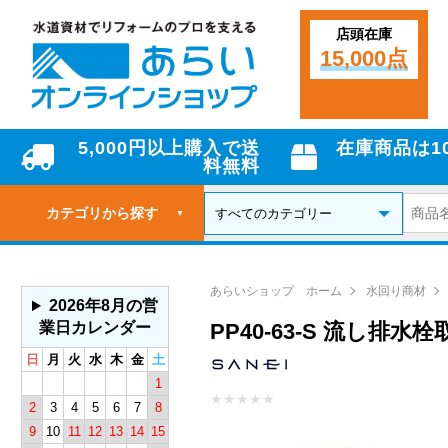
店頭在庫
15,000点
5,000円以上購入で送
在庫商品は1
料無料
カテゴリから探す
▼
あらいショップ ホーム
水回り商材
2026年8月の営
業日カレンダー
PP40-63-S 流し排
日
月
火
水
木
金
土
1
★
★
★
★
★
2
3
4
5
6
7
8
9
10
11
12
13
14
15