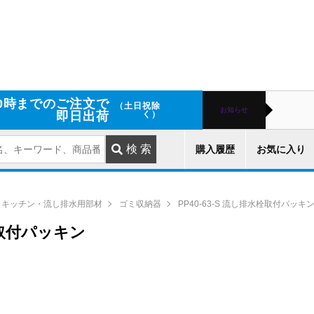
0時までのご注文で
（土日祝除
お知らせ
即日出荷
く）
購入履歴
お気に入り
キッチン・流し排水用部材
ゴミ収納器
PP40-63-S 流し排水栓取付パッキ
水栓取付パッキン