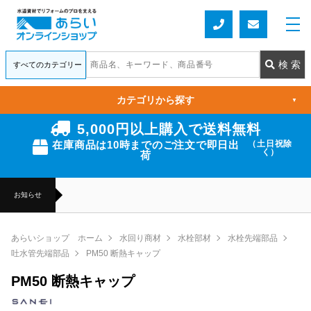
カテゴリから探す
▼
5,000円以上購入で送料無料
在庫商品は10時までのご注文で即日出
（土日祝除
く）
荷
お知らせ
あらいショップ ホーム
水回り商材
水栓部材
水栓先端部品
吐水管先端部品
PM50 断熱キャップ
PM50 断熱キャップ