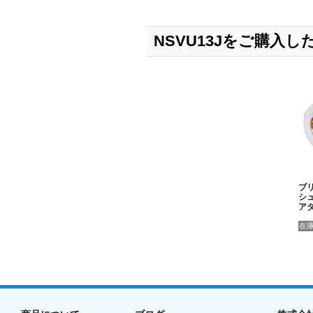
NSVU13Jをご購入
ブリ
シ
ア
在庫