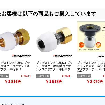
したお客様は以下の商品もご購入しています
ヂストン NAU10J プッ
ブリヂストン NAU13JJ プッ
ブリヂストン NAF13J
ュマスター ユニオンメス
シュマスター 樹脂製 ユニオ
ッシュマスター 床立
ダプター 平行ネジ
ンメスアダプター 平行ネジ
アダプター テーパーネ
脂製
数：10
37%OFF
在庫数：80
37%OFF
在庫数：90
3
¥ 1,816円
¥ 1,518円
¥ 2,079円