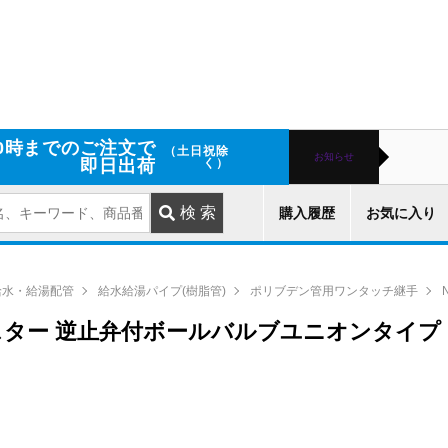
0時までのご注文で
（土日祝除
お知らせ
即日出荷
く）
購入履歴
お気に入り
給水・給湯配管
給水給湯パイプ(樹脂管)
ポリブデン管用ワンタッチ継手
ュマスター 逆止弁付ボールバルブユニオンタイプ