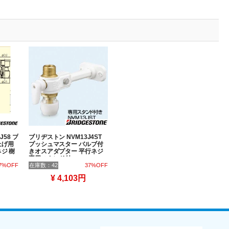
J58 プ
ブリヂストン NVM13J4ST
上げ用
プッシュマスター バルブ付
ジ 樹
きオスアダプター 平行ネジ
専用スタンド付
7%OFF
在庫数：42
37%OFF
¥ 4,103円