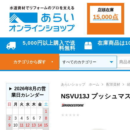
店頭在庫
15,000点
5,000円以上購入で送
在庫商品は1
料無料
カテゴリから探す
▼
あらいショップ ホーム
配管資材
2026年8月の営
業日カレンダー
NSVU13J プッシ
日
月
火
水
木
金
土
1
★
★
★
★
★
2
3
4
5
6
7
8
9
10
11
12
13
14
15