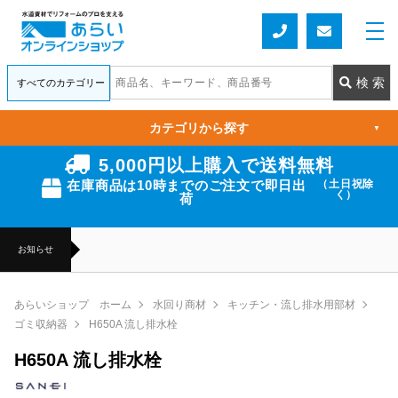
カテゴリから探す
▼
5,000円以上購入で送料無料
在庫商品は10時までのご注文で即日出
（土日祝除
く）
荷
お知らせ
あらいショップ ホーム
水回り商材
キッチン・流し排水用部材
ゴミ収納器
H650A 流し排水栓
H650A 流し排水栓