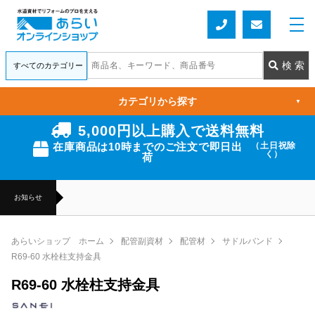
カテゴリから探す
▼
5,000円以上購入で送料無料
在庫商品は10時までのご注文で即日出
（土日祝除
く）
荷
お知らせ
あらいショップ ホーム
配管副資材
配管材
サドルバンド
R69-60 水栓柱支持金具
R69-60 水栓柱支持金具