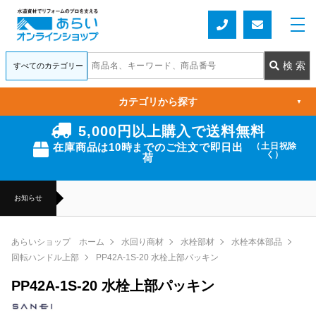
カテゴリから探す
▼
5,000円以上購入で送料無料
在庫商品は10時までのご注文で即日出
（土日祝除
く）
荷
お知らせ
あらいショップ ホーム
水回り商材
水栓部材
水栓本体部品
回転ハンドル上部
PP42A-1S-20 水栓上部パッキン
PP42A-1S-20 水栓上部パッキン