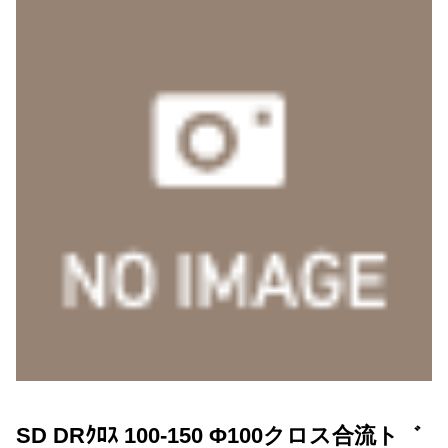
SD DRｸﾛｽ 100-150 Φ100クロス合流ト゛