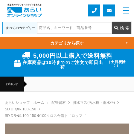
カテゴリから探す
▼
5,000円以上購入で送料無料
在庫商品は10時までのご注文で即日出
（土日祝除
く）
荷
お知らせ
あらいショップ ホーム
配管資材
排水マス(汚水枡・雨水枡)
SD DRｸﾛｽ 100-150
SD DRｸﾛｽ 100-150 Φ100クロス合流ト゛ロッフ゜