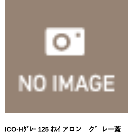
ICO-Hｸﾞﾚｰ 125 ｵｽｲ アロン ク゛レー蓋