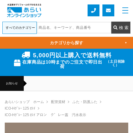
カテゴリから探す
▼
5,000円以上購入で送料無料
在庫商品は10時までのご注文で即日出
（土日祝除
く）
荷
お知らせ
あらいショップ ホーム
配管資材
ふた・防護ふた
ICO-Hｸﾞﾚｰ 125 ｵｽｲ
ICO-Hｸﾞﾚｰ 125 ｵｽｲ アロン ク゛レー蓋 汚水表示