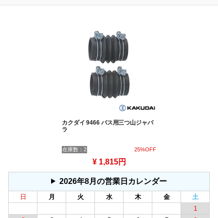
カクダイ 9466 バス用三つ山ジャバ
ラ
在庫数：2
25%OFF
¥ 1,815円
2026年8月の営業日カレンダー
日
月
火
水
木
金
土
1