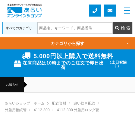
カテゴリから探す
▼
5,000円以上購入で送料無料
在庫商品は10時までのご注文で即日出
（土日祝除
く）
荷
お知らせ
あらいショップ ホーム
配管資材
追い炊き配管
外釜用接続管
4112-300
4112-300 外釜用ロング管