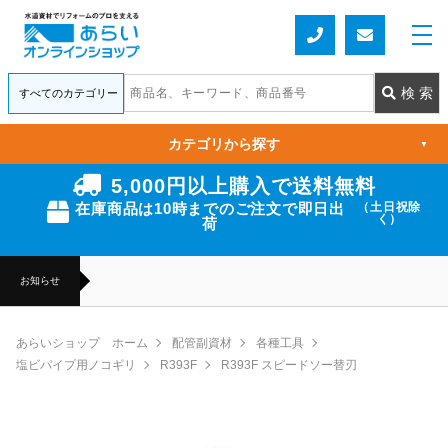
カテゴリから探す
▼
5,000円以上購入で送料無料
在庫商品は10時までのご注文で即日出
（土日祝除
く）
荷
お知らせ
あらいショップ ホーム
配管副資材
各種工具
塩ビパイプ用ノコギリ
R393F
R393F スピードソー替刃