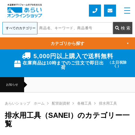
カテゴリから探す
▼
5,000円以上購入で送料無料
在庫商品は10時までのご注文で即日出
（土日祝除
く）
荷
お知らせ
あらいショップ ホーム
配管副資材
各種工具
排水用工具
排水用工具（SANEI）のカテゴリー一
覧