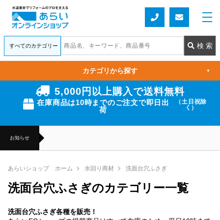
カテゴリから探す
▼
5,000円以上購入で送料無料
在庫商品は10時までのご注文で即日出
（土日祝除
く）
荷
お知らせ
あらいショップ ホーム
水回り商材
洗面台穴ふさぎ
洗面台穴ふさぎのカテゴリー一覧
洗面台穴ふさぎ各種を販売！