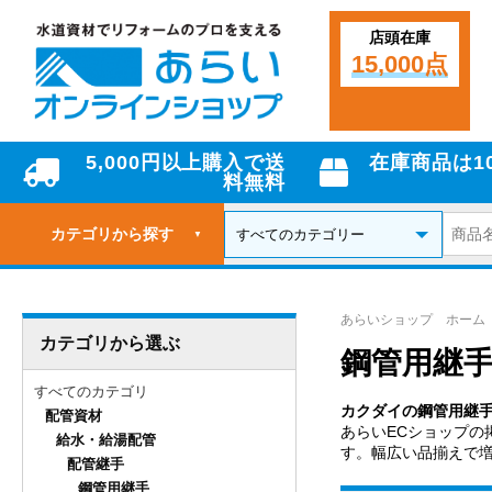
店頭在庫
15,000点
5,000円以上購入で送
在庫商品は1
料無料
カテゴリから探す
▼
あらいショップ ホーム
カテゴリから選ぶ
鋼管用継
すべてのカテゴリ
カクダイの鋼管用継
配管資材
あらいECショップの
給水・給湯配管
す。幅広い品揃えで
配管継手
鋼管用継手