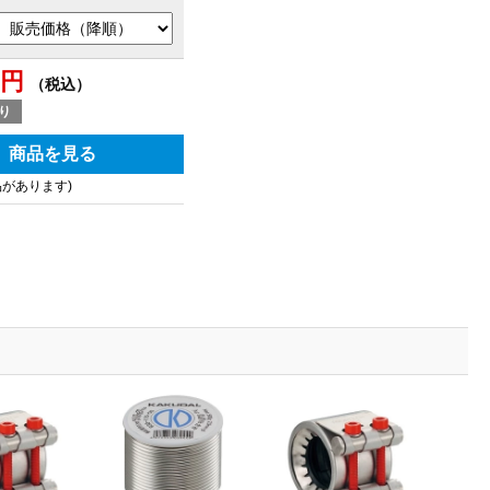
0円
（税込）
り
商品を見る
品があります)