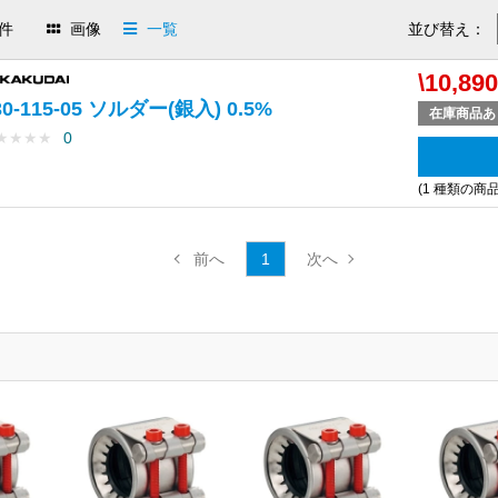
件
画像
一覧
並び替え：
\10,89
30-115-05 ソルダー(銀入) 0.5%
在庫商品あ
★
★
★
★
0
(1 種類の商
1