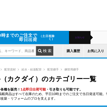
0時までのご注文で
（土日祝除
お知らせ
即日出荷
く）
購入履歴
お気に入り
配管資材
給水・給湯配管
配管継手
鋼管用継手
手（カクダイ）のカテゴリー一覧
手各種を販売！
1点即日出荷可能
・引き取りも可能です。
掲載商品はすべて在庫のため、平日10時までのご注文で当日発送可能。
増改築・リフォームのプロを支えます。