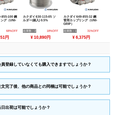
855-100 鋼
カクダイ 630-115-05 ソ
カクダイ 649-855-32 鋼
ング（UNI-
ルダー(銀入) 0.5%
管用カップリング（UNI-
GRIP）
68%OFF
在庫数：2
18%OFF
在庫数：1
31%OFF
851円
¥ 10,890円
¥ 6,375円
会員登録していなくても購入できますでしょうか？
注文完了後、他の商品との同梱は可能でしょうか？
当日出荷は可能でしょうか？