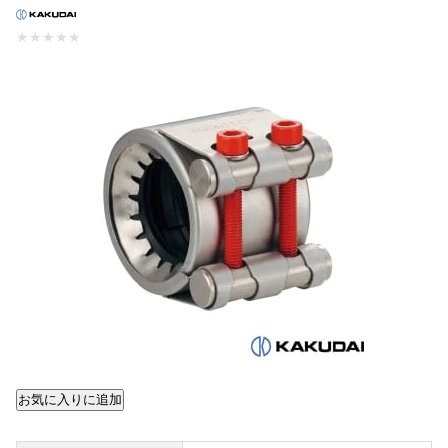
★
★
★
★
★