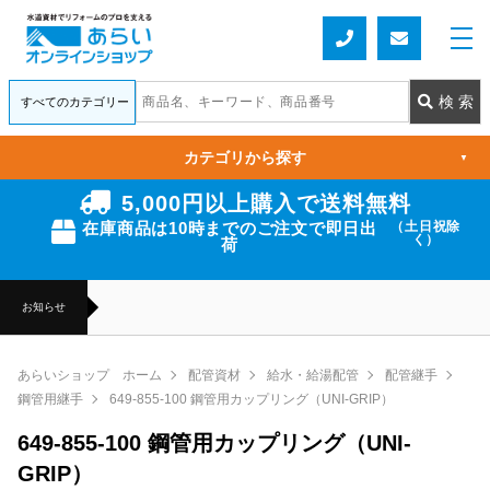
カテゴリから探す
▼
5,000円以上購入で送料無料
在庫商品は10時までのご注文で即日出
（土日祝除
く）
荷
お知らせ
あらいショップ ホーム
配管資材
給水・給湯配管
配管継手
鋼管用継手
649-855-100 鋼管用カップリング（UNI-GRIP）
649-855-100 鋼管用カップリング（UNI-
GRIP）