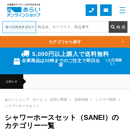
カテゴリから探す
▼
5,000円以上購入で送料無料
在庫商品は10時までのご注文で即日出
（土日祝除
く）
荷
お知らせ
あらいショップ ホーム
水回り商材
水栓部材
シャワー部材
シャワーホースセット
シャワーホースセット（SANEI）の
カテゴリー一覧