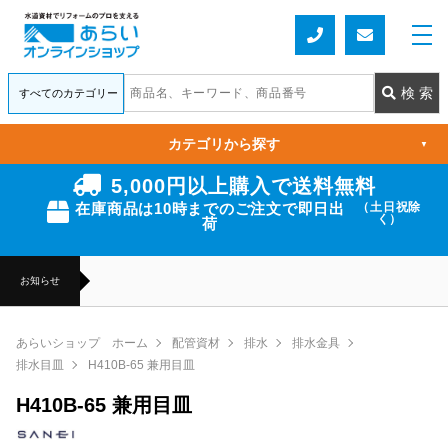
カテゴリから探す
▼
5,000円以上購入で送料無料
在庫商品は10時までのご注文で即日出
（土日祝除
く）
荷
お知らせ
あらいショップ ホーム
配管資材
排水
排水金具
排水目皿
H410B-65 兼用目皿
H410B-65 兼用目皿