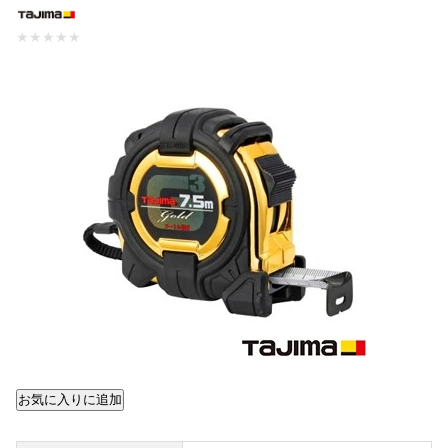
★
★
★
★
★