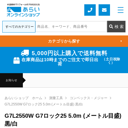
カテゴリから探す
▼
5,000円以上購入で送料無料
在庫商品は10時までのご注文で即日出
（土日祝除
く）
荷
お知らせ
あらいショップ ホーム
測量工具
コンベックス・メジャー
G7L2550W G7ロック25 5.0m (メートル目盛) 黒/白
G7L2550W G7ロック25 5.0m (メートル目盛)
黒/白