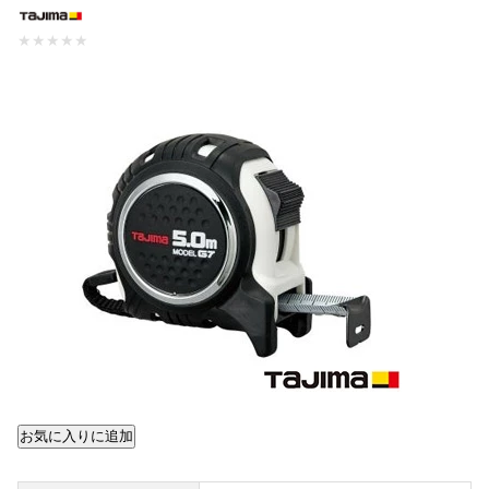
★
★
★
★
★