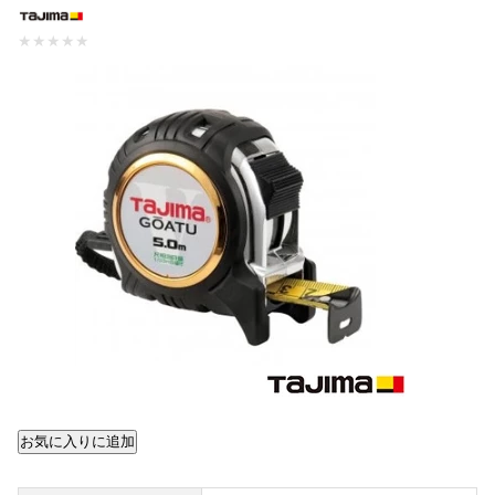
★
★
★
★
★