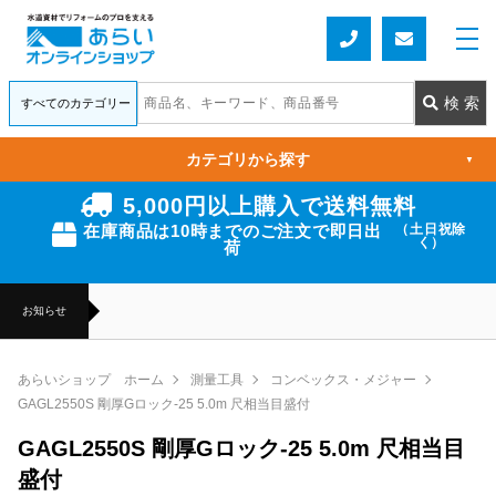
カテゴリから探す
▼
5,000円以上購入で送料無料
在庫商品は10時までのご注文で即日出
（土日祝除
く）
荷
お知らせ
あらいショップ ホーム
測量工具
コンベックス・メジャー
GAGL2550S 剛厚Gロック-25 5.0m 尺相当目盛付
GAGL2550S 剛厚Gロック-25 5.0m 尺相当目
盛付