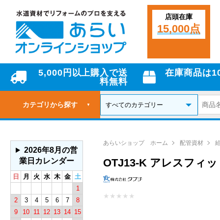
店頭在庫
15,000点
5,000円以上購入で送
在庫商品は1
料無料
カテゴリから探す
▼
あらいショップ ホーム
配管資材
2026年8月の営
業日カレンダー
OTJ13-K アレスフィ
日
月
火
水
木
金
土
1
★
★
★
★
★
2
3
4
5
6
7
8
9
10
11
12
13
14
15