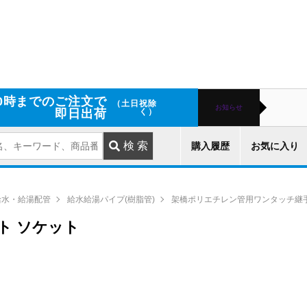
0時までのご注文で
（土日祝除
お知らせ
即日出荷
く）
購入履歴
お気に入り
給水・給湯配管
給水給湯パイプ(樹脂管)
架橋ポリエチレン管用ワンタッチ継
ット ソケット