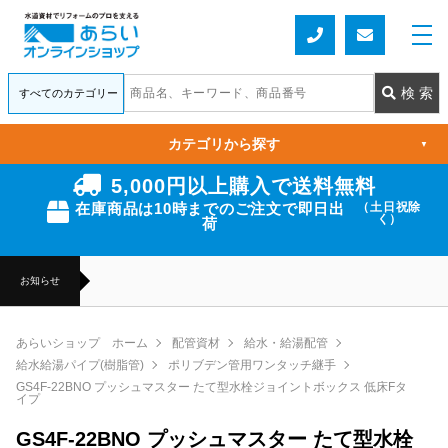
カテゴリから探す
▼
5,000円以上購入で送料無料
在庫商品は10時までのご注文で即日出
（土日祝除
く）
荷
お知らせ
あらいショップ ホーム
配管資材
給水・給湯配管
給水給湯パイプ(樹脂管)
ポリブデン管用ワンタッチ継手
GS4F-22BNO プッシュマスター たて型水栓ジョイントボックス 低床Fタ
イプ
GS4F-22BNO プッシュマスター たて型水栓