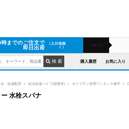
0時までのご注文で
（土日祝除
お知らせ
即日出荷
く）
購入履歴
お気に入り
給水・給湯配管
給水給湯パイプ(樹脂管)
ポリブデン管用ワンタッチ継手
ター 水栓スパナ