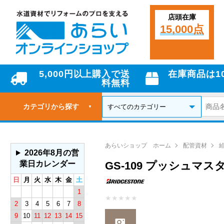
店頭在庫
15,000点
5,000円以上購入で送
在庫商品は1
料無料
カテゴリから探す
▼
あらいショップ ホーム
配管資材
2026年8月の営
業日カレンダー
GS-109 プッシュマス
日
月
火
水
木
金
土
1
★
★
★
★
★
2
3
4
5
6
7
8
9
10
11
12
13
14
15