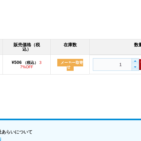
販売価格（税
在庫数
数
込）
¥506
（税込）
3
メーカー取寄
7%OFF
せ
社あらいについて
報