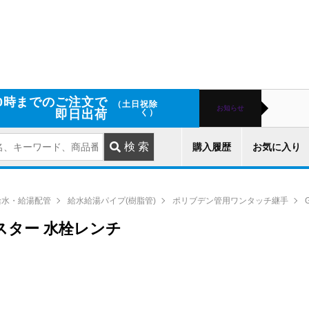
0時までのご注文で
（土日祝除
お知らせ
即日出荷
く）
購入履歴
お気に入り
給水・給湯配管
給水給湯パイプ(樹脂管)
ポリブデン管用ワンタッチ継手
ュマスター 水栓レンチ