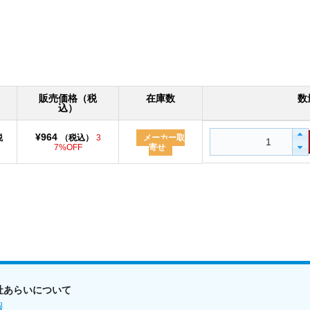
販売価格（税
在庫数
数
込）
¥964
税
（税込）
3
メーカー取
7%OFF
寄せ
社あらいについて
報