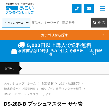
カテゴリから探す
▼
5,000円以上購入で送料無料
在庫商品は10時までのご注文で即日出
（土日祝除
く）
荷
お知らせ
あらいショップ ホーム
配管資材
給水・給湯配管
給水給湯パイプ(樹脂管)
ポリブデン管用ワンタッチ継手
DS-28B-B プッシュマスター サヤ管
DS-28B-B プッシュマスター サヤ管