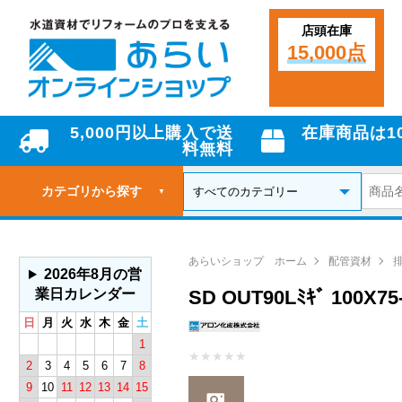
店頭在庫
15,000点
5,000円以上購入で送
在庫商品は1
料無料
カテゴリから探す
▼
あらいショップ ホーム
配管資材
2026年8月の営
業日カレンダー
SD OUT90Lﾐｷﾞ 10
日
月
火
水
木
金
土
1
★
★
★
★
★
2
3
4
5
6
7
8
9
10
11
12
13
14
15