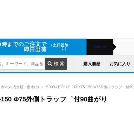
0時までのご注文で
（土日祝除
お知らせ
即日出荷
く）
購入履歴
お気に入り
排水マス(汚水枡・雨水枡)
SD OUT90Lﾐｷﾞ 100X75-150 Φ75外側トラッフ゜付
0X75-150 Φ75外側トラッフ゜付90曲がり