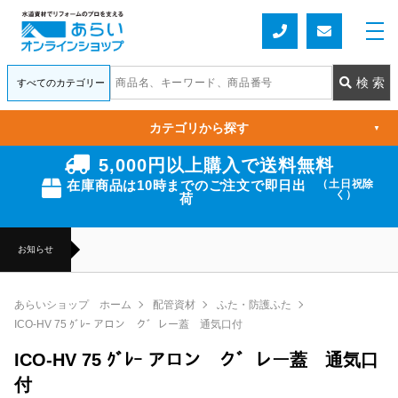
カテゴリから探す
▼
5,000円以上購入で送料無料
在庫商品は10時までのご注文で即日出
（土日祝除
く）
荷
お知らせ
あらいショップ ホーム
配管資材
ふた・防護ふた
ICO-HV 75 ｸﾞﾚｰ アロン ク゛レー蓋 通気口付
ICO-HV 75 ｸﾞﾚｰ アロン ク゛レー蓋 通気口
付